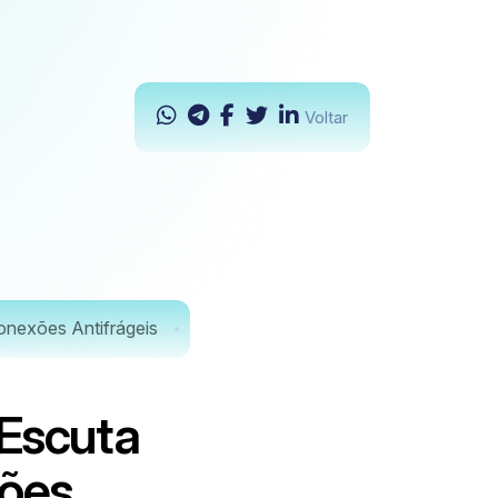
Voltar
onexões Antifrágeis
 Escuta
xões