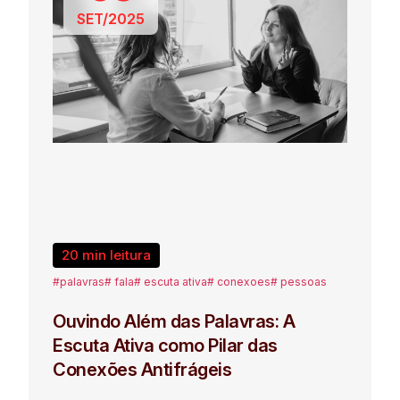
SET/2025
20 min leitura
#palavras
# fala
# escuta ativa
# conexoes
# pessoas
Ouvindo Além das Palavras: A
Escuta Ativa como Pilar das
Conexões Antifrágeis