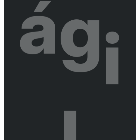
á
g
i
l