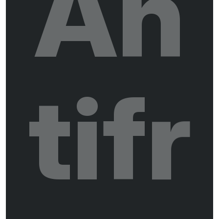
A
n
t
i
f
r