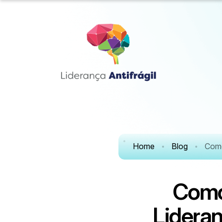
Home
Blog
Como
C
o
m
L
i
d
e
r
a