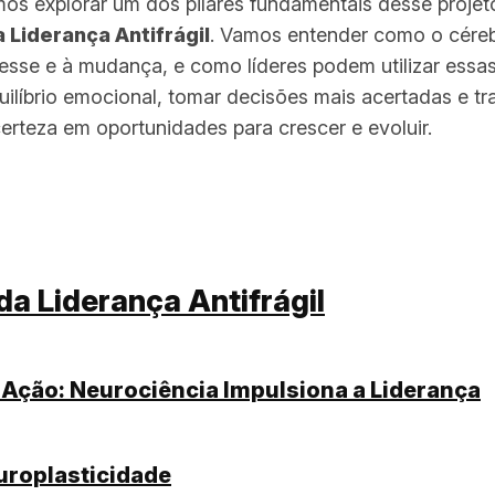
mos explorar um dos pilares fundamentais desse projet
 Liderança Antifrágil
. Vamos entender como o cére
esse e à mudança, e como líderes podem utilizar essa
uilíbrio emocional, tomar decisões mais acertadas e t
rteza em oportunidades para crescer e evoluir.
cada à Antifragilidade
da Liderança Antifrágil
Ação: Neurociência Impulsiona a Liderança
uroplasticidade