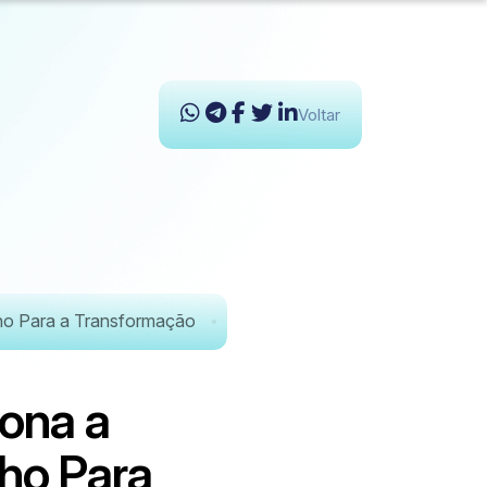
Voltar
nho Para a Transformação
o
n
a
a
h
o
P
a
r
a