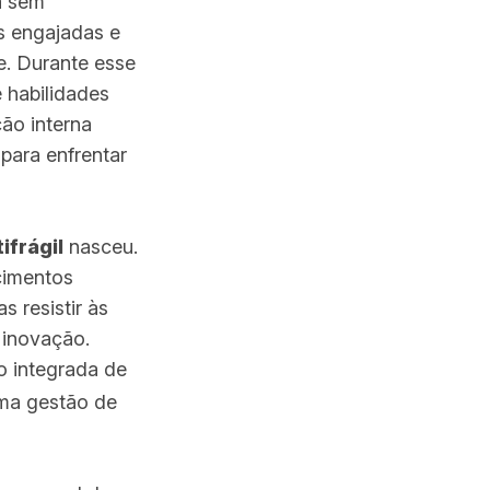
a sem
s engajadas e
e. Durante esse
 habilidades
ão interna
para enfrentar
ifrágil
nasceu.
cimentos
 resistir às
 inovação.
o integrada de
uma gestão de