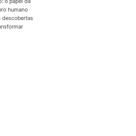
o: o papel da
bro humano
s descobertas
ransformar