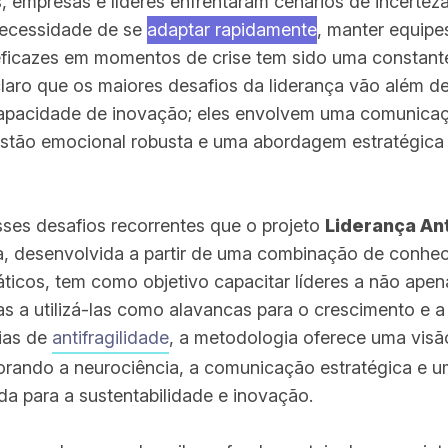
, empresas e líderes enfrentaram cenários de incertez
necessidade de se
adaptar rapidamente
, manter equipe
ficazes em momentos de crise tem sido uma constant
claro que os maiores desafios da liderança vão além de
capacidade de inovação; eles envolvem uma comunicaç
estão emocional robusta e uma abordagem estratégica 
ses desafios recorrentes que o projeto
Liderança Ant
a, desenvolvida a partir de uma combinação de conhe
icos, tem como objetivo capacitar líderes a não apenas
s a utilizá-las como alavancas para o crescimento e a
eias de
antifragilidade
, a metodologia oferece uma visã
porando a neurociência, a comunicação estratégica e 
da para a sustentabilidade e inovação.