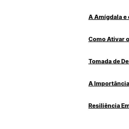
A Amígdala e 
Como Ativar o
Tomada de Dec
A Importânci
Resiliência E