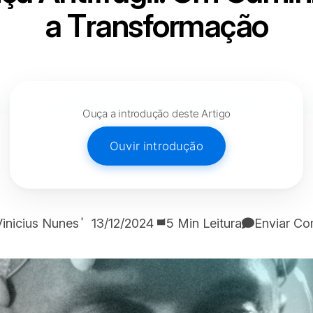
a
T
r
a
n
s
f
o
r
m
a
ç
ã
o
Ouça a introdução deste Artigo
Ouvir introdução
Vinicius Nunes
13/12/2024
5 Min Leitura
Enviar Co