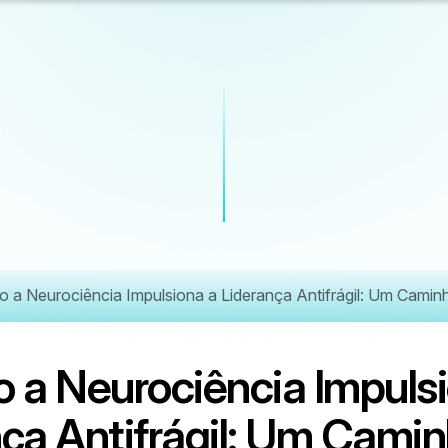
 a Neurociência Impulsiona a Liderança Antifrágil: Um Cami
o
a
N
e
u
r
o
c
i
ê
n
c
i
a
I
m
p
u
l
s
i
n
ç
a
A
n
t
i
f
r
á
g
i
l
:
U
m
C
a
m
i
n