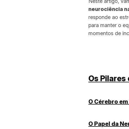
Neste artigo, va
neurociência na
responde ao estr
para manter o eq
momentos de ince
Neurociência apli
Os Pilares 
O Cérebro em 
O Papel da Ne